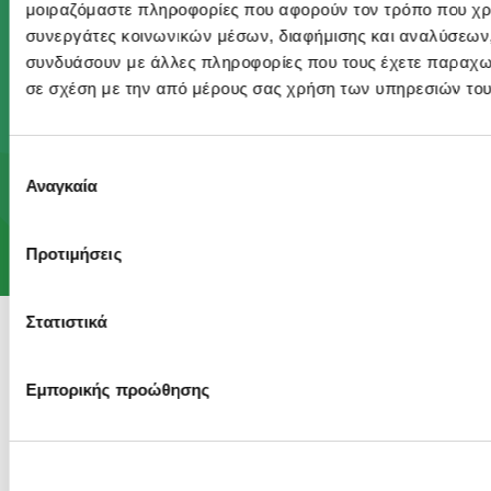
μοιραζόμαστε πληροφορίες που αφορούν τον τρόπο που χρη
Με το Πρόγραμμα Act Green, κάνουμε πράξη το
συνεργάτες κοινωνικών μέσων, διαφήμισης και αναλύσεων, 
αίσθημα φροντίδας που βρίσκεται στον πυρήνα
συνδυάσουν με άλλες πληροφορίες που τους έχετε παραχωρή
του DNA μας, ώστε να προσφέρουμε ένα
σε σχέση με την από μέρους σας χρήση των υπηρεσιών του
καλύτερο μέλλον στις επόμενες γενιές.
Επιλογή
Αναγκαία
συγκατάθεσης
Μάθε περισσότερα
Προτιμήσεις
Στατιστικά
© 2026 Sani Sensitive. All rights reserved.
Εμπορικής προώθησης
Όροι χρήσης
Πολιτική περί Προστασίας Προσωπικών Δεδομένων
Πολιτική Cookies
Ρυθμίσεις Cookies