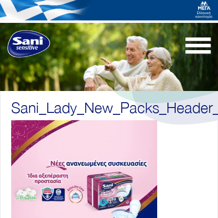
Togg
navi
Sani_Lady_New_Packs_Header