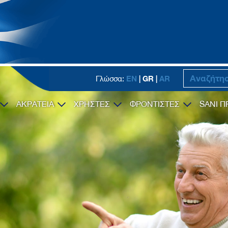
EN
| GR |
AR
Γλώσσα:
ΑΚΡΑΤΕΙΑ
ΧΡΗΣΤΕΣ
ΦΡΟΝΤΙΣΤΕΣ
SANI Π