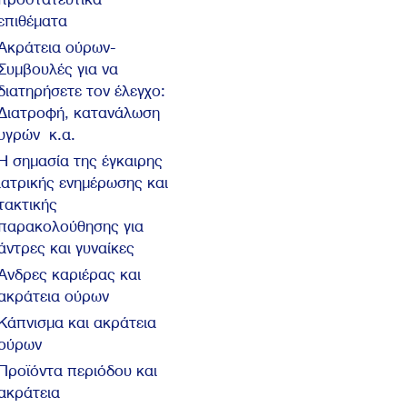
επιθέματα
Ακράτεια ούρων-
Συμβουλές για να
διατηρήσετε τον έλεγχο:
Διατροφή, κατανάλωση
υγρών κ.α.
Η σημασία της έγκαιρης
ιατρικής ενημέρωσης και
τακτικής
παρακολούθησης για
άντρες και γυναίκες
Άνδρες καριέρας και
ακράτεια ούρων
Κάπνισμα και ακράτεια
ούρων
Προϊόντα περιόδου και
ακράτεια