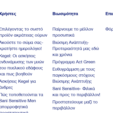
Χρήστες
Βιωσιμότητα
Επι
Επιλέγοντας το σωστό
Παίρνουμε το μέλλον
Φόρ
προϊόν ακράτειας ούρων
προσωπικά
Ακούστε το σώμα σας-
Βιώσιμη Ανάπτυξη-
κρατήστε ημερολόγιο!
Προτεραιότητά μας εδώ
και χρόνια
Kegel: Oι ασκήσεις
ενδυνάμωσης των μυών
Πρόγραμμα Act Green
του πυελικού εδάφους
Ευθυγράμμιση με τους
και πως βοηθούν
παγκόσμιους στόχους
Ασκήσεις Kegel για
Βιώσιμης Ανάπτυξης
άνδρες
Sani Sensitive- Φιλικά
Πώς τοποθετούνται τα
και προς το περιβάλλον!
Sani Sensitive Men
Προστατεύουμε μαζί το
απορροφητικά
περιβάλλον
προστατευτικά